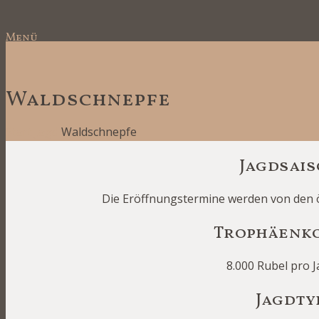
Menü
Waldschnepfe
Start
Jagd
Waldschnepfe
Jagdsai
Die Eröffnungstermine werden von den ö
Trophäenk
8.000 Rubel pro 
Jagdty