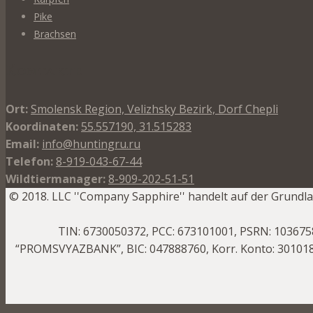
Pike
Brachsen
Kontakte
Ort:
Smolensk Region, Velizhsky Bezirk, Dorf Chepli
Koordinaten:
55.557190, 31.515283
Email:
info@huntingru.ru
Telefon:
8-919-043-67-44
Wildtiermanager:
8-909-202-51-51
© 2018. LLC ''Company Sapphire'' handelt auf der Grund
TIN: 6730050372, PCC: 673101001, PSRN: 10367
“PROMSVYAZBANK”, BIC: 047888760, Korr. Konto: 3010181