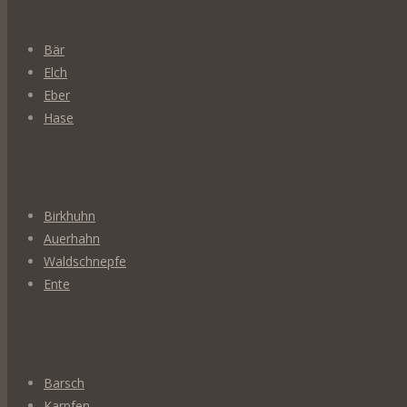
Bär
Elch
Eber
Hase
Jagd. Vögel
Birkhuhn
Auerhahn
Waldschnepfe
Ente
Angeln
Barsch
Karpfen