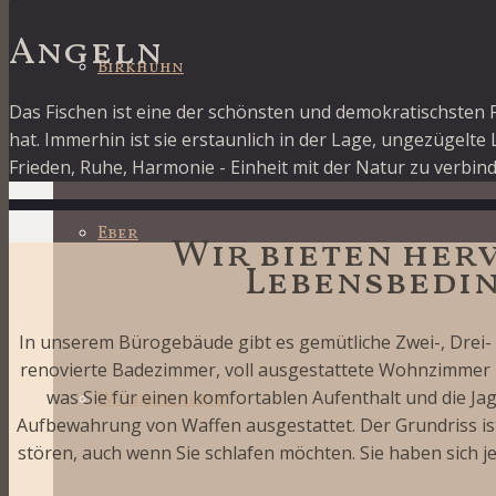
Angeln
Birkhuhn
Das Fischen ist eine der schönsten und demokratischsten 
hat. Immerhin ist sie erstaunlich in der Lage, ungezügelte 
Frieden, Ruhe, Harmonie - Einheit mit der Natur zu verbin
Eber
Wir bieten he
Lebensbedi
In unserem Bürogebäude gibt es gemütliche Zwei-, Drei
renovierte Badezimmer, voll ausgestattete Wohnzimmer – 
was Sie für einen komfortablen Aufenthalt und die Jag
Waldschnepfe
Aufbewahrung von Waffen ausgestattet. Der Grundriss ist
stören, auch wenn Sie schlafen möchten. Sie haben sich j