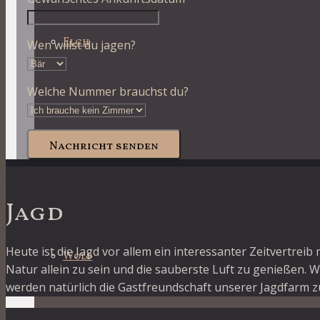
Elch
Wen willst du jagen?
Welche Nummer brauchst du?
Nachricht senden
Auerhahn
Jagd
Heute ist die Jagd vor allem ein interessanter Zeitvertreib
Wolf
Natur allein zu sein und die sauberste Luft zu genießen. 
werden natürlich die Gastfreundschaft unserer Jagdfarm z