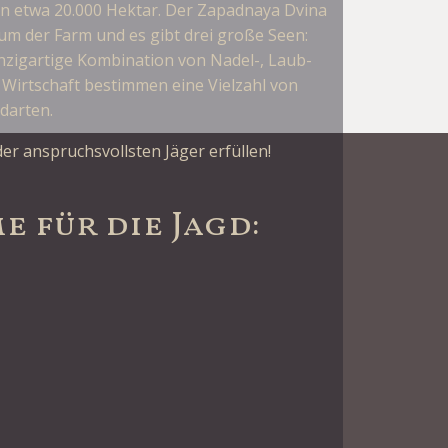
von etwa 20.000 Hektar. Der Zapadnaya Dvina
ium der Farm und es gibt drei große Seen:
einzigartige Kombination von Nadel-, Laub-
Wirtschaft bestimmen eine Vielzahl von
darten.
r anspruchsvollsten Jäger erfüllen!
 für die Jagd: