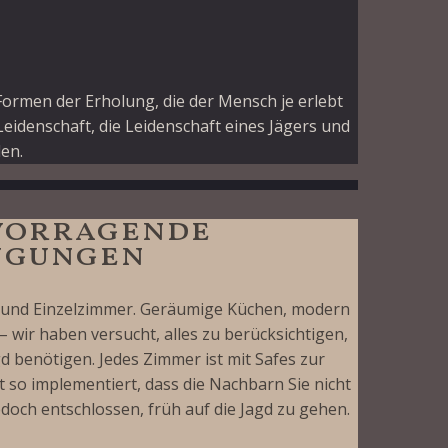
Formen der Erholung, die der Mensch je erlebt
Leidenschaft, die Leidenschaft eines Jägers und
den.
rvorragende
ngungen
- und Einzelzimmer. Geräumige Küchen, modern
wir haben versucht, alles zu berücksichtigen,
d benötigen. Jedes Zimmer ist mit Safes zur
 so implementiert, dass die Nachbarn Sie nicht
edoch entschlossen, früh auf die Jagd zu gehen.